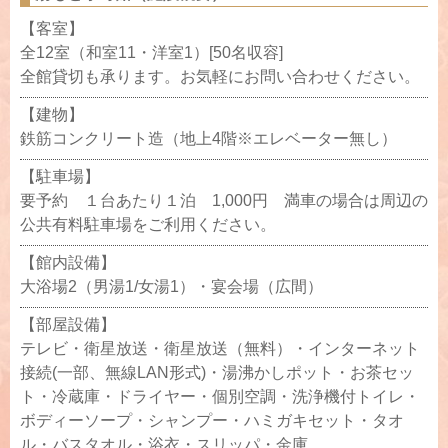
【客室】
全12室（和室11・洋室1）[50名収容]
全館貸切も承ります。お気軽にお問い合わせください。
【建物】
鉄筋コンクリート造（地上4階※エレベーター無し）
【駐車場】
要予約 １台あたり１泊 1,000円 満車の場合は周辺の
公共有料駐車場をご利用ください。
【館内設備】
大浴場2（男湯1/女湯1）・宴会場（広間）
【部屋設備】
テレビ・衛星放送・衛星放送（無料）・インターネット
接続(一部、無線LAN形式)・湯沸かしポット・お茶セッ
ト・冷蔵庫・ドライヤー・個別空調・洗浄機付トイレ・
ボディーソープ・シャンプー・ハミガキセット・タオ
ル・バスタオル・浴衣・スリッパ・金庫